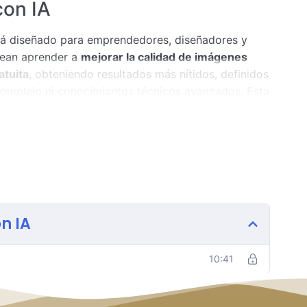
con IA
á diseñado para emprendedores, diseñadores y
sean aprender a
mejorar la calidad de imágenes
atuita
, obteniendo resultados más nítidos, definidos
complejo ni conocimientos técnicos avanzados. Esta
destinadas a diseño gráfico, redes sociales e
onan las herramientas de mejora de imágenes con
se y cómo aumentar resolución, nitidez y detalle
atuitas basadas en inteligencia artificial que
ustraciones de forma rápida y eficiente.
n IA
as para preparar imágenes listas para uso
orrosos y pérdida de definición. Aprenderás a
10:41
resión DTF y otros sistemas de personalización,
idad.