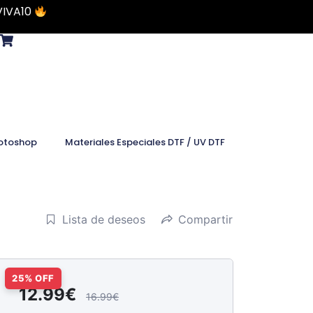
VIVA10
otoshop
Materiales Especiales DTF / UV DTF
Lista de deseos
Compartir
12.99€
16.99€