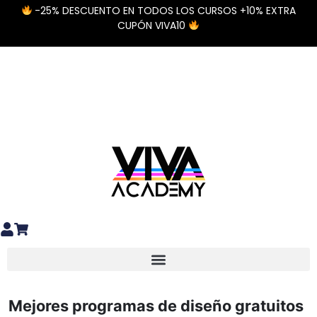
-25% DESCUENTO EN TODOS LOS CURSOS +10% EXTRA
CUPÓN VIVA10
Diseño y preparación de archivos
Materiales Especiales DTF / UV DTF
Mejores programas de diseño gratuitos