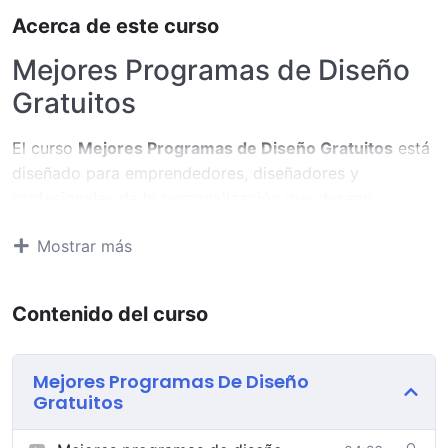
Acerca de este curso
Mejores Programas de Diseño
Gratuitos
El curso
Mejores Programas de Diseño Gratuitos
está
diseñado para emprendedores, diseñadores y
profesionales de la personalización que desean
conocer y utilizar los
mejores programas de diseño
Mostrar más
gratuitos
, capaces de ofrecer resultados profesionales
sin necesidad de invertir en software de pago. Esta
formación es ideal para quienes se inician en el diseño
Contenido del curso
gráfico, trabajan con presupuestos ajustados o buscan
alternativas funcionales para proyectos de impresión y
contenido digital.
Mejores Programas De Diseño
Gratuitos
A lo largo del curso aprenderás cuáles son los
programas de diseño gratuitos más recomendados
,