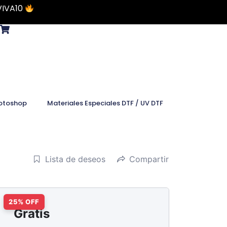
VIVA10
otoshop
Materiales Especiales DTF / UV DTF
Lista de deseos
Compartir
Gratis