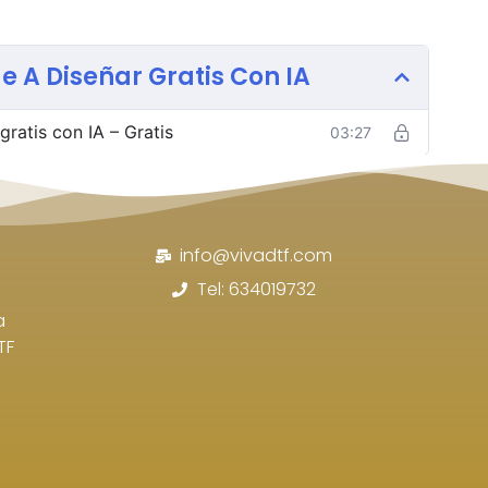
 A Diseñar Gratis Con IA
ratis con IA – Gratis
03:27
info@vivadtf.com
Tel: 634019732
a
TF